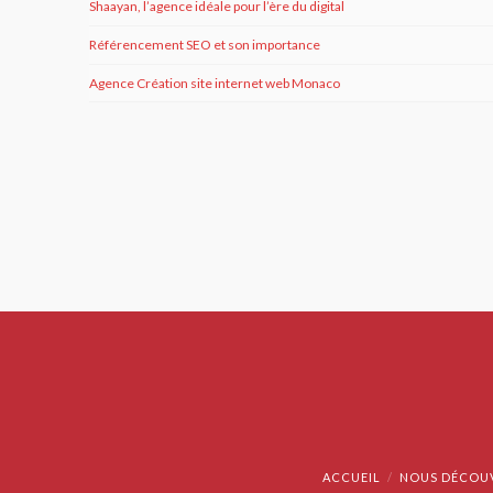
Shaayan, l’agence idéale pour l’ère du digital
Référencement SEO et son importance
Agence Création site internet web Monaco
ACCUEIL
NOUS DÉCOU