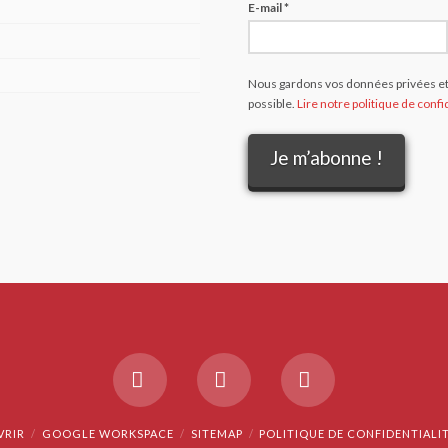
E-mail
*
Nous gardons vos données privées et 
possible.
Lire notre politique de confid
Facebook
X
Instagram
VRIR
GOOGLE WORKSPACE
SITEMAP
POLITIQUE DE CONFIDENTIALI