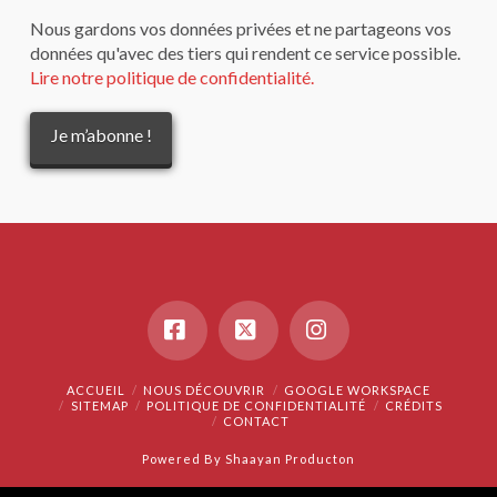
Nous gardons vos données privées et ne partageons vos
données qu'avec des tiers qui rendent ce service possible.
Lire notre politique de confidentialité.
Facebook
X
Instagram
ACCUEIL
NOUS DÉCOUVRIR
GOOGLE WORKSPACE
SITEMAP
POLITIQUE DE CONFIDENTIALITÉ
CRÉDITS
CONTACT
Powered By Shaayan Producton